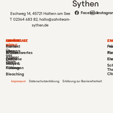
Facebook
Instagra
Eschweg 14, 45721 Haltern am See
T 02364 683 82
,
hallo@zahnteam-
sythen.de
SERVICE
GEMEINSAM
SCHÖNE
ZAHNERSATZ
KI
ZA
GUT
ZÄHNE
Kontakt
Krone
Fr
Pr
Über
Veneers
Wissenswertes
Brücke
Kin
Par
uns
Aligner
Online
Prothese
Fis
En
Team
Termin
Inlays &
Sc
Karriere
Füllungen
Th
C
Bleaching
Impressum
Datenschutzerklärung
Erklärung zur Barrierefreiheit